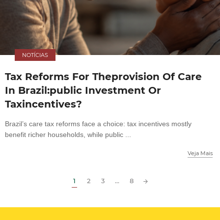
NOTÍCIAS
Tax Reforms For Theprovision Of Care
In Brazil:public Investment Or
Taxincentives?
Brazil’s care tax reforms face a choice: tax incentives mostly
benefit richer households, while public ...
Veja Mais
1
2
3
...
8
Posts
navigation