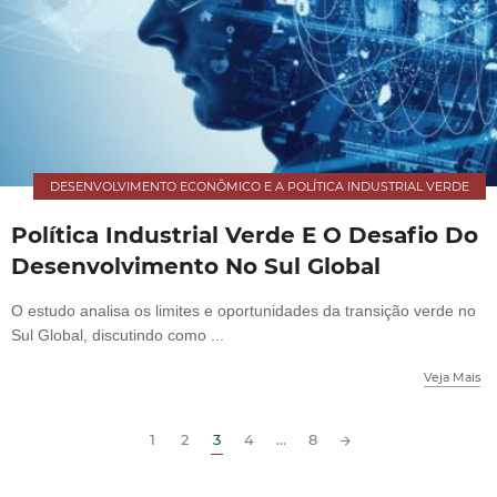
DESENVOLVIMENTO ECONÔMICO E A POLÍTICA INDUSTRIAL VERDE
Política Industrial Verde E O Desafio Do
Desenvolvimento No Sul Global
O estudo analisa os limites e oportunidades da transição verde no
Sul Global, discutindo como ...
Veja Mais
1
2
3
4
...
8
Posts
navigation