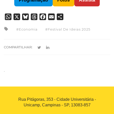
Programação
Fotos
Assista
WhatsApp
X
Bluesky
Threads
Facebook
Email
Share
Economia
Festival De Ideias 2025
COMPARTILHAR:
.