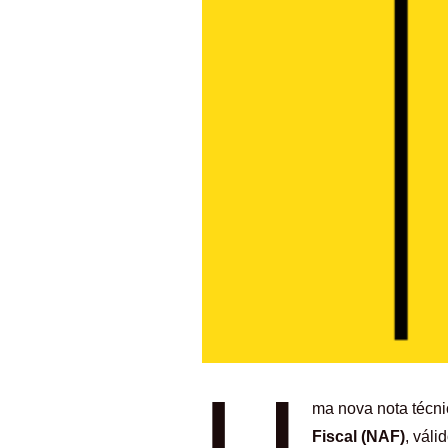
U
ma nova nota técni
Fiscal (NAF)
, vál