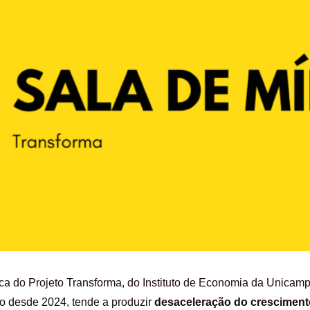
ca do Projeto Transforma, do Instituto de Economia da Unicam
ido desde 2024, tende a produzir
desaceleração do crescimen