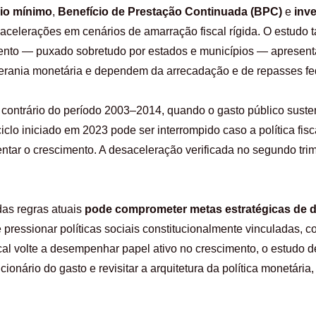
rio mínimo
,
Benefício de Prestação Continuada (BPC)
e
inv
sacelerações em cenários de amarração fiscal rígida. O estudo
ento — puxado sobretudo por estados e municípios — apresenta 
rania monetária e dependem da arrecadação e de repasses fe
 contrário do período 2003–2014, quando o gasto público susten
iclo iniciado em 2023 pode ser interrompido caso a política fis
tar o crescimento. A desaceleração verificada no segundo trim
das regras atuais
pode comprometer metas estratégicas de 
e pressionar políticas sociais constitucionalmente vinculadas,
iscal volte a desempenhar papel ativo no crescimento, o estudo 
ionário do gasto e revisitar a arquitetura da política monetária