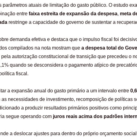
 parâmetros atuais de limitação do gasto público. O estudo ex
binação entre
faixa estreita de expansão da despesa
,
meta de
vada
restringe a capacidade do governo de sustentar a recupera
sobre demanda efetiva e destaca que o impulso fiscal foi decisi
ados compilados na nota mostram que
a despesa total do Gov
da pela autorização constitucional de transição que precedeu o n
 1,1% quando se desconsidera o pagamento atípico de precatór
lítica fiscal.
itar a expansão anual do gasto primário a um intervalo entre
0,
as necessidades de investimento, recomposição de políticas soc
cionado a produzir resultados primários positivos como princip
tária segue operando com
juros reais acima dos padrões inter
nde a deslocar ajustes para dentro do próprio orçamento social. 