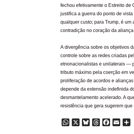
fechou efetivamente o Estreito d
justifica a guerra do ponto de vist
qualquer custo; para Trump, é um a
contradição no coração da aliança
A divergência sobre os objetivos d
controle sobre as redes criadas p
etnonacionalistas e unilaterais — 
tributo máximo pela coerção em ve
proliferação de acordos e aliança
depende da extensão indefinida do
desmantelamento acelerado. A ques
resistência que gera sugerem que 
WhatsApp
X
Bluesky
Threads
Facebook
Email
S