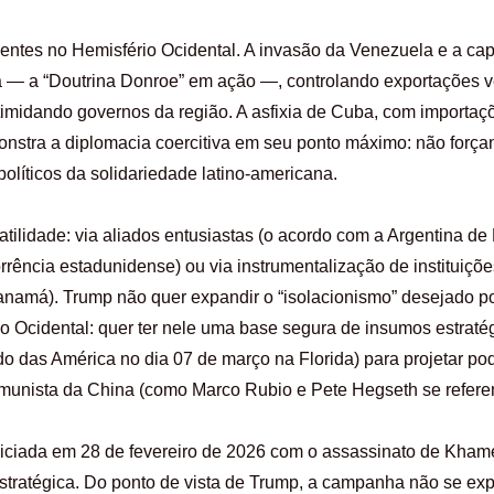
ecentes no Hemisfério Ocidental. A invasão da Venezuela e a 
a — a “Doutrina Donroe” em ação —, controlando exportações 
ntimidando governos da região. A asfixia de Cuba, com importaç
nstra a diplomacia coercitiva em seu ponto máximo: não força
líticos da solidariedade latino-americana.
ilidade: via aliados entusiastas (o acordo com a Argentina de 
rrência estadunidense) ou via instrumentalização de instituiçõe
anamá). Trump não quer expandir o “isolacionismo” desejado p
io Ocidental: quer ter nele uma base segura de insumos estratég
do das América no dia 07 de março na Florida) para projetar po
 Comunista da China (como Marco Rubio e Pete Hegseth se refere
iniciada em 28 de fevereiro de 2026 com o assassinato de Khamen
tratégica. Do ponto de vista de Trump, a campanha não se expl