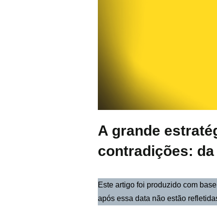
A grande estraté
contradições: da
Este artigo foi produzido com bas
após essa data não estão refletida