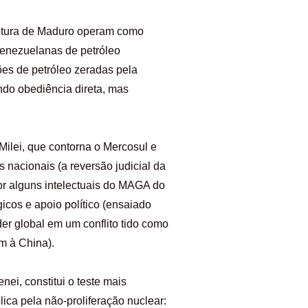
captura de Maduro operam como
venezuelanas de petróleo
ões de petróleo zeradas pela
ndo obediência direta, mas
Milei, que contorna o Mercosul e
s nacionais (a reversão judicial da
or alguns intelectuais do MAGA do
icos e apoio político (ensaiado
der global em um conflito tido como
m à China).
ei, constitui o teste mais
ica pela não-proliferação nuclear: