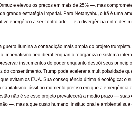
e Ormuz e elevou os preços em mais de 25% —, mas compromete 
a da grande estratégia imperial. Para Netanyahu, o Irã é uma am
tivo energético a ser controlado — e a divergência entre destru
.
a guerra ilumina a contradição mais ampla do projeto trumpista
elo imperialismo neoliberal enquanto reorganiza o sistema inte
preservar instrumentos de poder enquanto destrói seus princípios
z do consentimento, Trump pode acelerar a multipolaridade que
s que evitam os EUA. Sua consequência última é ecológica: o su
 capitalismo fóssil no momento preciso em que a emergência c
tão não é se esse projeto prevalecerá a médio prazo — suas c
não —, mas a que custo humano, institucional e ambiental sua 
hare