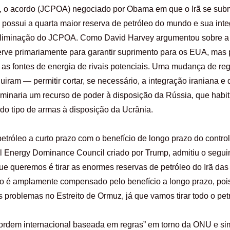
, o acordo (JCPOA) negociado por Obama em que o Irã se subme
ã possui a quarta maior reserva de petróleo do mundo e sua int
liminação do JCPOA. Como David Harvey argumentou sobre a Gu
erve primariamente para garantir suprimento para os EUA, mas
 as fontes de energia de rivais potenciais. Uma mudança de r
iram — permitir cortar, se necessário, a integração iraniana e 
iminaria um recurso de poder à disposição da Rússia, que habi
o do tipo de armas à disposição da Ucrânia.
etróleo a curto prazo com o benefício de longo prazo do control
al Energy Dominance Council criado por Trump, admitiu o segui
que queremos é tirar as enormes reservas de petróleo do Irã das
zo é amplamente compensado pelo benefício a longo prazo, pois
problemas no Estreito de Ormuz, já que vamos tirar todo o petr
“ordem internacional baseada em regras” em torno da ONU e si