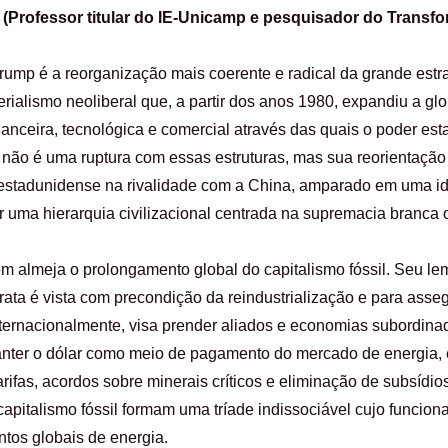
(Professor titular do IE-Unicamp e pesquisador do Transfo
 Trump é a reorganização mais coerente e radical da grande est
rialismo neoliberal que, a partir dos anos 1980, expandiu a glo
nanceira, tecnológica e comercial através das quais o poder es
ão é uma ruptura com essas estruturas, mas sua reorientação 
 estadunidense na rivalidade com a China, amparado em uma id
or uma hierarquia civilizacional centrada na supremacia branca 
ém almeja o prolongamento global do capitalismo fóssil. Seu le
rata é vista com precondição da reindustrialização e para asse
; internacionalmente, visa prender aliados e economias subordi
anter o dólar como meio de pagamento do mercado de energia, e
arifas, acordos sobre minerais críticos e eliminação de subsídi
capitalismo fóssil formam uma tríade indissociável cujo funci
ntos globais de energia.