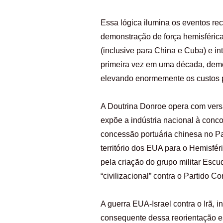
Essa lógica ilumina os eventos r
demonstração de força hemisféric
(inclusive para China e Cuba) e i
primeira vez em uma década, demo
elevando enormemente os custos po
A Doutrina Donroe opera com versat
expõe a indústria nacional à conco
concessão portuária chinesa no P
território dos EUA para o Hemisfér
pela criação do grupo militar Escu
“civilizacional” contra o Partido
A guerra EUA-Israel contra o Irã, 
consequente dessa reorientação es