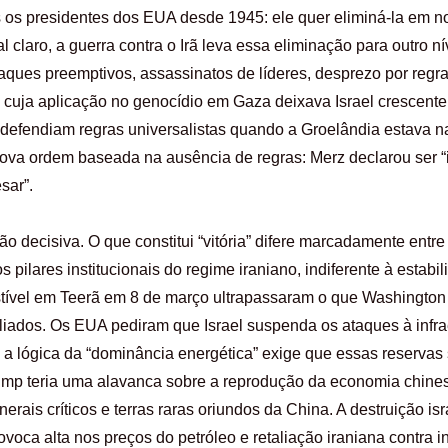
 os presidentes dos EUA desde 1945: ele quer eliminá-la em no
l claro, a guerra contra o Irã leva essa eliminação para outro n
taques preemptivos, assassinatos de líderes, desprezo por reg
 cuja aplicação no genocídio em Gaza deixava Israel crescent
defendiam regras universalistas quando a Groelândia estava na 
ova ordem baseada na ausência de regras: Merz declarou ser “in
sar”.
 decisiva. O que constitui “vitória” difere marcadamente entre 
os pilares institucionais do regime iraniano, indiferente à estab
tível em Teerã em 8 de março ultrapassaram o que Washington
 aliados. Os EUA pediram que Israel suspenda os ataques à infr
a lógica da “dominância energética” exige que essas reservas 
rump teria uma alavanca sobre a reprodução da economia chine
ais críticos e terras raras oriundos da China. A destruição isr
voca alta nos preços do petróleo e retaliação iraniana contra 