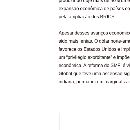
produzindo hoje mais de 40% da ele
expansão econômica de países como
pela ampliação dos BRICS.
Apesar desses avanços econômicos
sido mais lentas. O dólar norte-a
favorece os Estados Unidos e impõ
um “privilégio exorbitante” e imp
econômica. A reforma do SMFI é vi
Global que teve uma ascensão signi
indiana, permanecem marginalizada