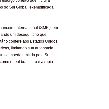
esforço coletivo que inclui a
es do Sul Global, exemplificada
anceiro Internacional (SMFI) têm
riando um desequilíbrio que
etário confere aos Estados Unidos
éricas, limitando sua autonomia
 única moeda emitida pelo Sul
omo o real brasileiro e a rupia