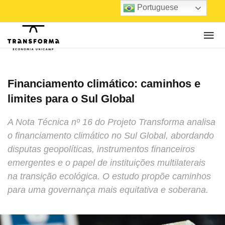
Portuguese
Financiamento climático: caminhos e
limites para o Sul Global
A Nota Técnica nº 16 do Projeto Transforma analisa
o financiamento climático no Sul Global, abordando
disputas geopolíticas, instrumentos financeiros
emergentes e o papel de instituições multilaterais
na transição ecológica. O estudo propõe caminhos
para uma governança mais equitativa e soberana.