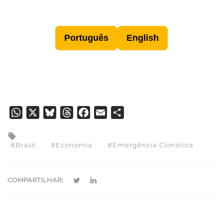
Português
English
WhatsApp
X
Bluesky
Threads
Facebook
Email
Share
Brasil
Economia
Emergência Climática
COMPARTILHAR: