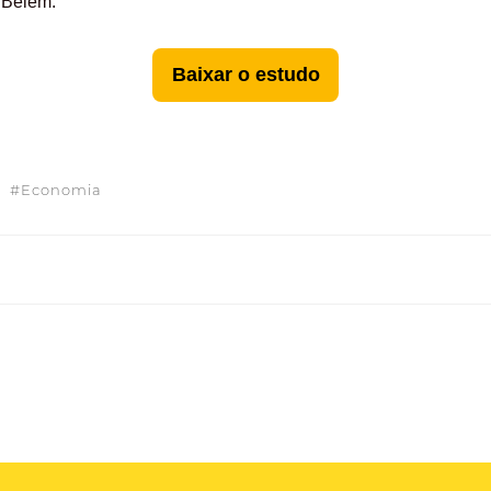
 Belém.
Baixar o estudo
hare
Economia