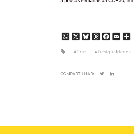
a poucas semanas da COP30, em
WhatsApp
X
Bluesky
Threads
Facebook
Email
S
Brasil
Desigualdades
COMPARTILHAR:
.