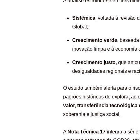
A análise estrutura-se em três dim
Sistêmica
, voltada à revisão 
Global;
Crescimento verde
, baseada
inovação limpa e à economia c
Crescimento justo
, que arti
desigualdades regionais e raci
O estudo também alerta para o ri
padrões históricos de exploração e
valor, transferência tecnológica
soberania e justiça social.
A
Nota Técnica 17
integra a série 