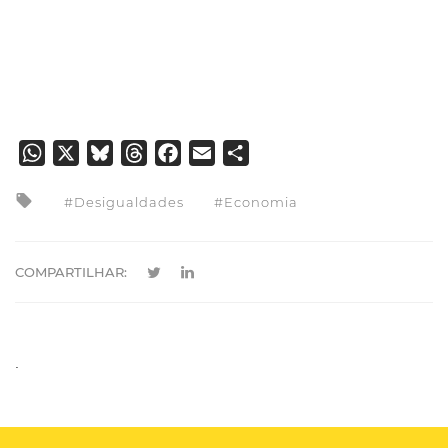
WhatsApp
X
Bluesky
Threads
Facebook
Email
Share
Desigualdades
Economia
COMPARTILHAR:
.